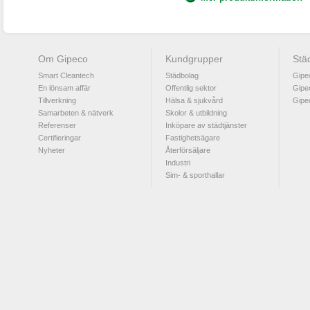
Om Gipeco
Kundgrupper
Stä
Smart Cleantech
Städbolag
Gipe
En lönsam affär
Offentlig sektor
Gipe
Tillverkning
Hälsa & sjukvård
Gipe
Samarbeten & nätverk
Skolor & utbildning
Referenser
Inköpare av städtjänster
Certifieringar
Fastighetsägare
Nyheter
Återförsäljare
Industri
Sim- & sporthallar