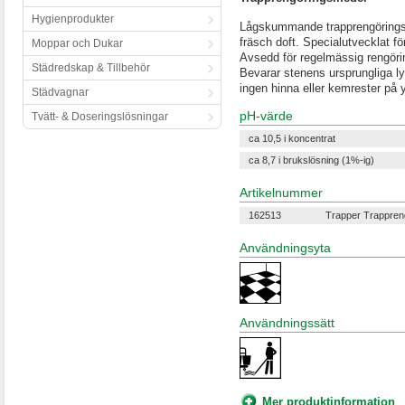
Hygienprodukter
Lågskummande trapprengörings
fräsch doft. Specialutvecklat fö
Moppar och Dukar
Avsedd för regelmässig rengörin
Städredskap & Tillbehör
Bevarar stenens ursprungliga l
ingen hinna eller kemrester på 
Städvagnar
pH-värde
Tvätt- & Doseringslösningar
ca 10,5 i koncentrat
ca 8,7 i brukslösning (1%-ig)
Artikelnummer
162513
Trapper Trappreng
Användningsyta
Användningssätt
Mer produktinformation