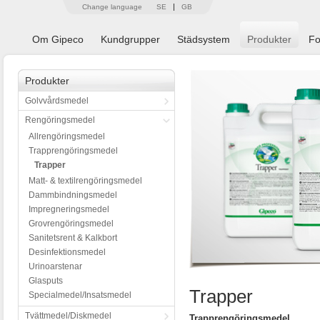
Change language
SE
GB
Om Gipeco
Kundgrupper
Städsystem
Produkter
Fo
Produkter
Golvvårdsmedel
Rengöringsmedel
Allrengöringsmedel
Trapprengöringsmedel
Trapper
Matt- & textilrengöringsmedel
Dammbindningsmedel
Impregneringsmedel
Grovrengöringsmedel
Sanitetsrent & Kalkbort
Desinfektionsmedel
Urinoarstenar
Glasputs
Trapper
Specialmedel/Insatsmedel
Tvättmedel/Diskmedel
Trapprengöringsmedel