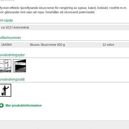
ycket effektiv tjockflytande skurcreme för rengöring av spisar, kakel, kokkärl, rostfritt m.m.
ör glänsande rent utan att repa. Innehåller ett skonsamt polermedel.
pH-värde
ca 10,5 i koncentrat
Artikelnummer
164364
Skurex Skurcreme 920 g
12 st/krt
Användningsytor
Användningssätt
Mer produktinformation