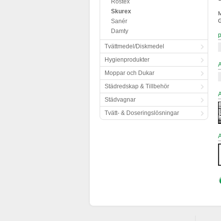
Rostex
Skurex
M
Sanér
G
Damty
Tvättmedel/Diskmedel
Hygienprodukter
Moppar och Dukar
Städredskap & Tillbehör
Städvagnar
Tvätt- & Doseringslösningar