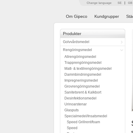
Change language
SE
GB
Om Gipeco
Kundgrupper
Stä
Produkter
Golvvårdsmedel
Rengöringsmedel
Allrengöringsmedel
Trapprengöringsmedel
Matt- & textilrengöringsmedel
Dammbindningsmedel
Impregneringsmedel
Grovrengöringsmedel
Sanitetsrent & Kalkbort
Desinfektionsmedel
Urinoarstenar
Glasputs
Specialmedel/Insatsmedel
Speed Grillrent/foam
Speed