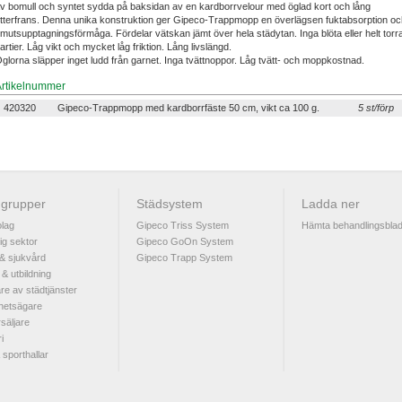
v bomull och syntet sydda på baksidan av en kardborrvelour med öglad kort och lång
tterfrans. Denna unika konstruktion ger Gipeco-Trappmopp en överlägsen fuktabsorption oc
mutsupptagningsförmåga. Fördelar vätskan jämt över hela städytan. Inga blöta eller helt torr
artier. Låg vikt och mycket låg friktion. Lång livslängd.
glorna släpper inget ludd från garnet. Inga tvättnoppor. Låg tvätt- och moppkostnad.
Artikelnummer
420320
Gipeco-Trappmopp med kardborrfäste 50 cm, vikt ca 100 g.
5 st/förp
grupper
Städsystem
Ladda ner
lag
Gipeco Triss System
Hämta behandlingsbla
lig sektor
Gipeco GoOn System
& sjukvård
Gipeco Trapp System
 & utbildning
re av städtjänster
hetsägare
rsäljare
i
 sporthallar