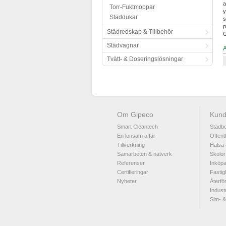
a
Torr-Fuktmoppar
y
Städdukar
s
p
Städredskap & Tillbehör
Ö
Städvagnar
Tvätt- & Doseringslösningar
Om Gipeco
Kund
Smart Cleantech
Städbo
En lönsam affär
Offent
Tillverkning
Hälsa 
Samarbeten & nätverk
Skolor
Referenser
Inköpa
Certifieringar
Fastig
Nyheter
Återfö
Industr
Sim- &