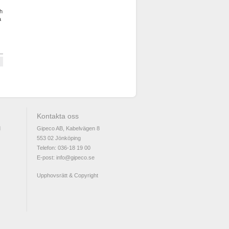
h
a
Kontakta oss
d
Gipeco AB, Kabelvägen 8
553 02 Jönköping
Telefon: 036-18 19 00
E-post:
info@gipeco.se
Upphovsrätt & Copyright