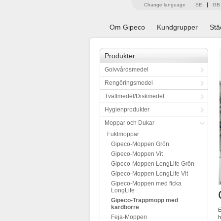
Change language
SE
GB
Om Gipeco
Kundgrupper
Stä
Produkter
Golvvårdsmedel
Rengöringsmedel
Tvättmedel/Diskmedel
Hygienprodukter
Moppar och Dukar
Fuktmoppar
Gipeco-Moppen Grön
Gipeco-Moppen Vit
Gipeco-Moppen LongLife Grön
Gipeco-Moppen LongLife Vit
Gipeco-Moppen med ficka
LongLife
Gipeco-Trappmopp med
kardborre
E
Feja-Moppen
h