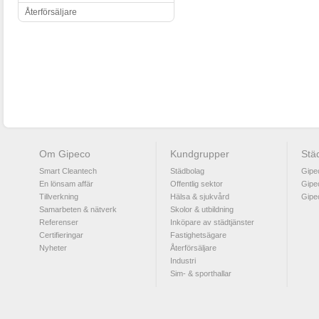
Återförsäljare
Om Gipeco
Kundgrupper
Stä
Smart Cleantech
Städbolag
Gipe
En lönsam affär
Offentlig sektor
Gipe
Tillverkning
Hälsa & sjukvård
Gipe
Samarbeten & nätverk
Skolor & utbildning
Referenser
Inköpare av städtjänster
Certifieringar
Fastighetsägare
Nyheter
Återförsäljare
Industri
Sim- & sporthallar