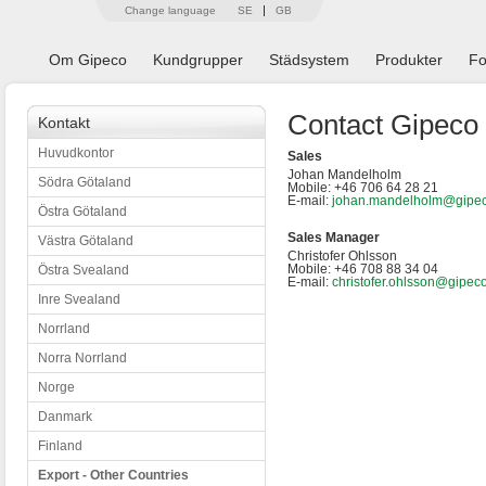
Change language
SE
GB
Om Gipeco
Kundgrupper
Städsystem
Produkter
Fo
Contact Gipeco
Kontakt
Huvudkontor
Sales
Johan Mandelholm
Södra Götaland
Mobile: +46 706 64 28 21
E-mail:
johan.mandelholm@gipec
Östra Götaland
Sales Manager
Västra Götaland
Christofer Ohlsson
Mobile: +46 708 88 34 04
Östra Svealand
E-mail:
christofer.ohlsson@gipec
Inre Svealand
Norrland
Norra Norrland
Norge
Danmark
Finland
Export - Other Countries