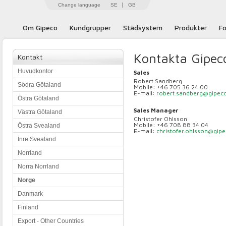
Change language
SE
GB
Om Gipeco
Kundgrupper
Städsystem
Produkter
Fo
Kontakta Gipec
Kontakt
Huvudkontor
Sales
Robert Sandberg
Södra Götaland
Mobile: +46 705 36 24 00
E-mail:
robert.sandberg@gipec
Östra Götaland
Sales Manager
Västra Götaland
Christofer Ohlsson
Mobile: +46 708 88 34 04
Östra Svealand
E-mail:
christofer.ohlsson@gipe
Inre Svealand
Norrland
Norra Norrland
Norge
Danmark
Finland
Export - Other Countries