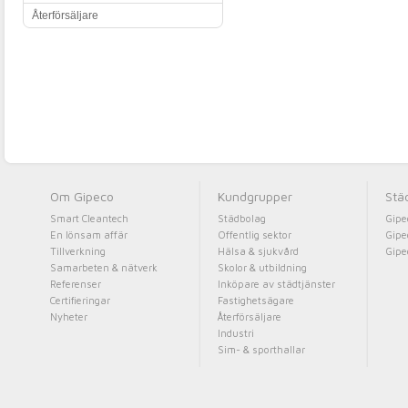
Återförsäljare
Om Gipeco
Kundgrupper
Stä
Smart Cleantech
Städbolag
Gipe
En lönsam affär
Offentlig sektor
Gipe
Tillverkning
Hälsa & sjukvård
Gipe
Samarbeten & nätverk
Skolor & utbildning
Referenser
Inköpare av städtjänster
Certifieringar
Fastighetsägare
Nyheter
Återförsäljare
Industri
Sim- & sporthallar