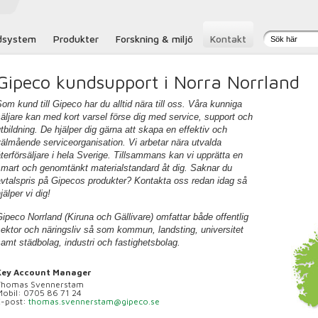
dsystem
Produkter
Forskning & miljö
Kontakt
Gipeco kundsupport i Norra Norrland
om kund till Gipeco har du alltid nära till oss. Våra kunniga
äljare kan med kort varsel förse dig med service, support och
tbildning. De hjälper dig gärna att skapa en effektiv och
älmående serviceorganisation. Vi arbetar nära utvalda
terförsäljare i hela Sverige. Tillsammans kan vi upprätta en
smart och genomtänkt materialstandard åt dig. Saknar du
vtalspris på Gipecos produkter? Kontakta oss redan idag så
jälper vi dig!
ipeco Norrland (Kiruna och Gällivare) omfattar både offentlig
ektor och näringsliv så som kommun, landsting, universitet
amt städbolag, industri och fastighetsbolag.
Key Account Manager
Thomas Svennerstam
Mobil: 0705 86 71 24
E-post:
thomas.svennerstam@gipeco.se