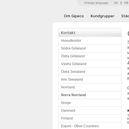
Change language
SE
GB
Om Gipeco
Kundgrupper
Stä
Kontakt
Huvudkontor
S
s
Södra Götaland
u
Östra Götaland
v
å
Västra Götaland
Östra Svealand
a
h
Inre Svealand
Norrland
G
s
Norra Norrland
s
Norge
Danmark
Finland
Export - Other Countries