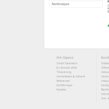
Återförsäljare
C
K
Om Gipeco
Kund
Smart Cleantech
Städb
En lönsam affär
Offent
Tillverkning
Hälsa
Samarbeten & nätverk
Skolor
Referenser
Inköp
Certifieringar
Fasti
Nyheter
Återfö
Indust
Sim- &