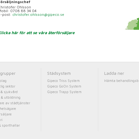
Försäljningschef
hristofer Ohlsson
Mobil: 0708 88 34 04
E-post:
christofer.ohlsson@gipeco.se
licka här för att se våra återförsäljare
grupper
Städsystem
Ladda ner
olag
Gipeco Triss System
Hämta behandlingsb
lig sektor
Gipeco GoOn System
 & sjukvård
Gipeco Trapp System
 & utbildning
are av städtjänster
ghetsägare
rsäljare
ri
 sporthallar